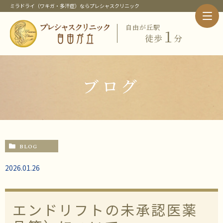
ミラドライ（ワキガ・多汗症）ならプレシャスクリニック
自由が丘駅
１
徒歩
分
ホーム
クリニック紹介
当クリニック概要・特徴
ブログ
院長紹介
当クリニックの治療メニュー
ピックアップメニュー
ミラドライ（ワキガ・多汗症治療）
ワキガ治療
BLOG
すそわきが
チチガ
2026.01.26
子供のミラドライ
HIFU（ソノクイーン）
フェイスリフト
エンドリフトの未承認医薬
スレッドリフト
価格