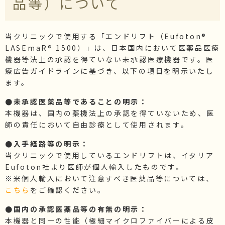
品等）について
施術価格表
化粧品価格表
当クリニックで使用する「エンドリフト（Eufoton®
ブログ・院長セレクト
LASEmaR® 1500）」は、日本国内において医薬品医療
院長ブログ
機器等法上の承認を得ていない未承認医療機器です。医
コラム
療広告ガイドラインに基づき、以下の項目を明示いたし
ます。
●未承認医薬品等であることの明示：
本機器は、国内の薬機法上の承認を得ていないため、医
師の責任において自由診療として使用されます。
●入手経路等の明示：
当クリニックで使用しているエンドリフトは、イタリア
Eufoton社より医師が個人輸入したものです。
※米個人輸入において注意すべき医薬品等については、
こちら
をご確認ください。
●国内の承認医薬品等の有無の明示：
本機器と同一の性能（極細マイクロファイバーによる皮