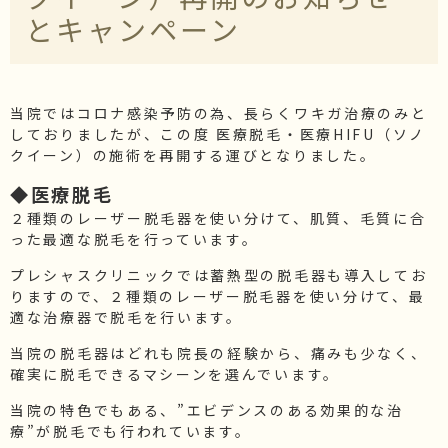
とキャンペーン
施術価格表
化粧品価格表
ブログ・院長セレクト
院長ブログ
当院ではコロナ感染予防の為、長らくワキガ治療のみと
しておりましたが、この度 医療脱毛・医療HIFU（ソノ
コラム
クイーン）の施術を再開する運びとなりました。
◆医療脱毛
２種類のレーザー脱毛器を使い分けて、肌質、毛質に合
った最適な脱毛を行っています。
プレシャスクリニックでは蓄熱型の脱毛器も導入してお
りますので、２種類のレーザー脱毛器を使い分けて、最
適な治療器で脱毛を行います。
当院の脱毛器はどれも院長の経験から、痛みも少なく、
確実に脱毛できるマシーンを選んでいます。
当院の特色でもある、”エビデンスのある効果的な治
療”が脱毛でも行われています。