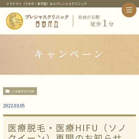
ミラドライ（ワキガ・多汗症）ならプレシャスクリニック
自由が丘駅
１
徒歩
分
ホーム
クリニック紹介
当クリニック概要・特徴
キャンペーン
院長紹介
当クリニックの治療メニュー
ピックアップメニュー
ミラドライ（ワキガ・多汗症治療）
ワキガ治療
CAMPAIGN
すそわきが
チチガ
2022.03.05
子供のミラドライ
HIFU（ソノクイーン）
フェイスリフト
医療脱毛・医療HIFU（ソノ
スレッドリフト
クイーン）再開のお知らせ
価格