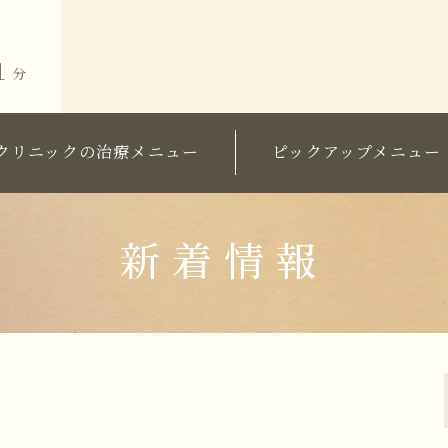
１
分
クリニックの治療メニュー
ピックアップメニュー
術価格表
粧品価格表
ミラドライ（ワキガ・多汗症治
グ・院長セレクト
ワキガ治療
新着情報
長ブログ
すそわきが
ラム
チチガ
子供のミラドライ
HIFU（ソノクイーン）
フェイスリフト
スレッドリフト