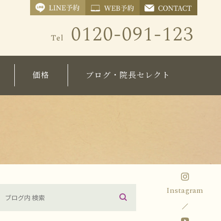
価格
ブログ・院長セレクト
療）
施術価格表
院長ブログ
化粧品価格表
コラム
Instagram