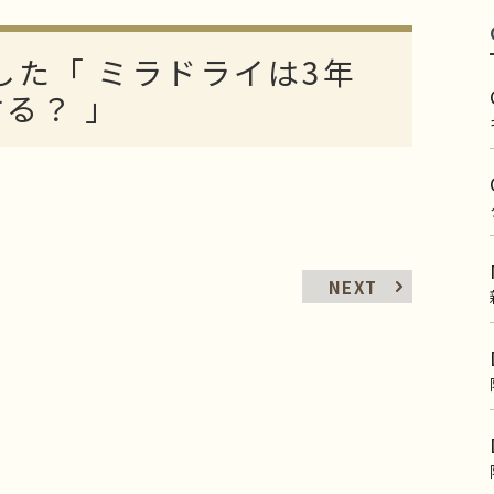
した「 ミラドライは3年
る？ 」
NEXT