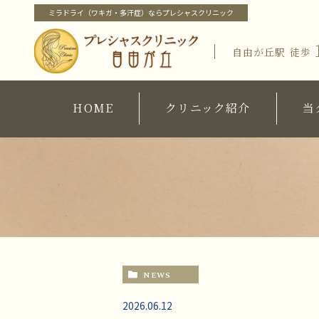
ミラドライ（ワキガ・多汗症）ならプレシャスクリニック
自由が丘駅
徒歩
ホーム
価格
クリニック紹介
HOME
クリニック紹介
当
施
当クリニック概要・特徴
化
当クリニック概要・特徴
ブロ
院長紹介
院長紹介
当クリニックの治療メニュー
院
ピックアップメニュー
コ
ミラドライ（ワキガ・多汗症治療）
ワキガ治療
NEWS
すそわきが
チチガ
2026.06.12