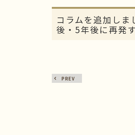
子供のミラドライ
HIFU（ソノクイーン）
コラムを追加しま
フェイスリフト
後・5年後に再発す
スレッドリフト
PREV