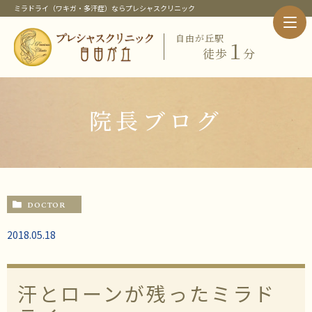
ミラドライ（ワキガ・多汗症）ならプレシャスクリニック
自由が丘駅
１
徒歩
分
ホーム
クリニック紹介
当クリニック概要・特徴
院長ブログ
院長紹介
当クリニックの治療メニュー
ピックアップメニュー
ミラドライ（ワキガ・多汗症治療）
ワキガ治療
DOCTOR
すそわきが
チチガ
2018.05.18
子供のミラドライ
HIFU（ソノクイーン）
フェイスリフト
汗とローンが残ったミラド
スレッドリフト
価格