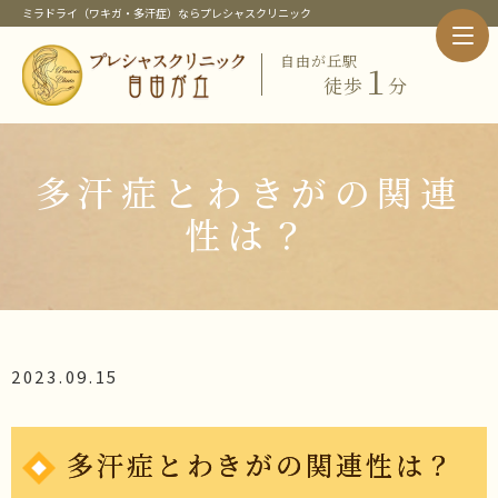
ミラドライ（ワキガ・多汗症）ならプレシャスクリニック
自由が丘駅
１
徒歩
分
ホーム
クリニック紹介
当クリニック概要・特徴
多汗症とわきがの関連
院長紹介
当クリニックの治療メニュー
性は？
ピックアップメニュー
ミラドライ（ワキガ・多汗症治療）
ワキガ治療
すそわきが
チチガ
2023.09.15
子供のミラドライ
HIFU（ソノクイーン）
フェイスリフト
多汗症とわきがの関連性は？
スレッドリフト
価格