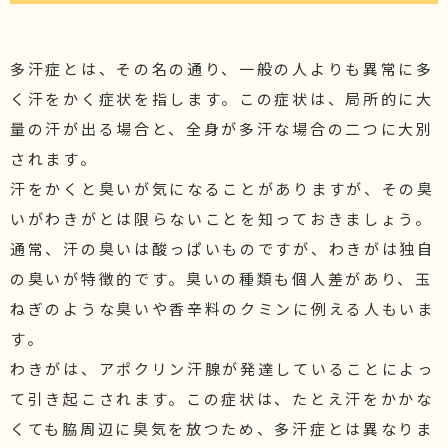
施術価格表
化粧品価格表
多汗症とは、その名の通り、一般の人よりも異常に多
ブログ・院長セレクト
く汗をかく症状を指します。この症状は、局所的に大
院長ブログ
量の汗が出る場合と、全身が多汗な場合の二つに大別
コラム
されます。
汗をかくと臭いが気になることがありますが、その臭
いがわきがとは限らないことを知っておきましょう。
通常、汗の臭いは酸っぱいものですが、わきがは独自
の臭いが特徴的です。臭いの種類も個人差があり、玉
ねぎのような臭いや香辛料のクミンに例える人もいま
す。
わきがは、アポクリン汗腺が発達していることによっ
て引き起こされます。この症状は、たとえ汗をかかな
くても脇周辺に臭気を放つため、多汗症とは異なりま