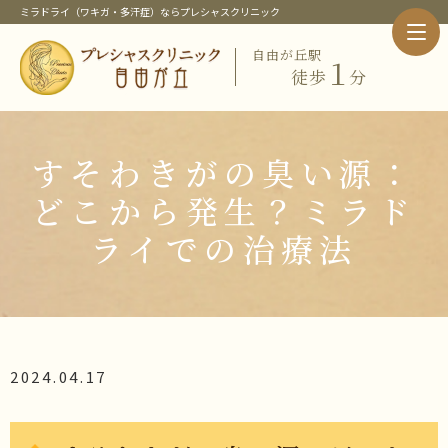
ミラドライ（ワキガ・多汗症）ならプレシャスクリニック
自由が丘駅
１
徒歩
分
ホーム
クリニック紹介
当クリニック概要・特徴
すそわきがの臭い源：
院長紹介
当クリニックの治療メニュー
どこから発生？ミラド
ピックアップメニュー
ライでの治療法
ミラドライ（ワキガ・多汗症治療）
ワキガ治療
すそわきが
チチガ
子供のミラドライ
HIFU（ソノクイーン）
2024.04.17
フェイスリフト
スレッドリフト
価格