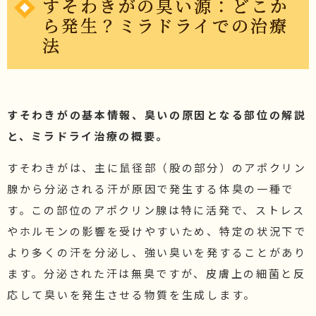
すそわきがの臭い源：どこか
ら発生？ミラドライでの治療
施術価格表
法
化粧品価格表
ブログ・院長セレクト
院長ブログ
コラム
すそわきがの基本情報、臭いの原因となる部位の解説
と、ミラドライ治療の概要。
すそわきがは、主に鼠径部（股の部分）のアポクリン
腺から分泌される汗が原因で発生する体臭の一種で
す。この部位のアポクリン腺は特に活発で、ストレス
やホルモンの影響を受けやすいため、特定の状況下で
より多くの汗を分泌し、強い臭いを発することがあり
ます。分泌された汗は無臭ですが、皮膚上の細菌と反
応して臭いを発生させる物質を生成します。