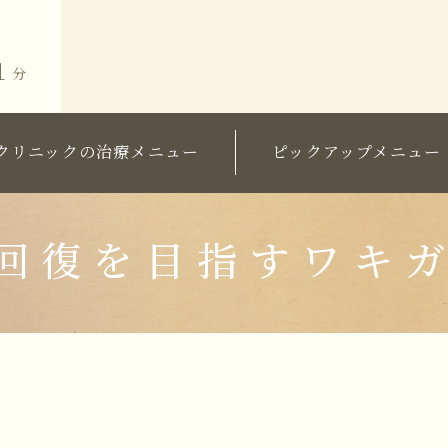
１
分
クリニックの治療メニュー
ピックアップメニュー
術価格表
粧品価格表
ミラドライ（ワキガ・多汗症治
グ・院長セレクト
ワキガ治療
回復を目指すワキ
長ブログ
すそわきが
ラム
チチガ
子供のミラドライ
HIFU（ソノクイーン）
フェイスリフト
スレッドリフト