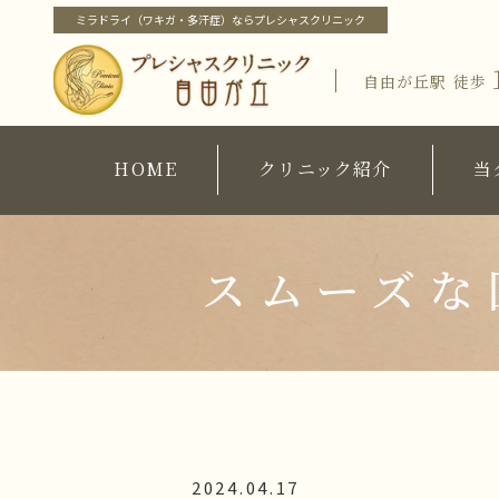
ミラドライ（ワキガ・多汗症）ならプレシャスクリニック
自由が丘駅
徒歩
ホーム
価格
クリニック紹介
HOME
クリニック紹介
当
施
当クリニック概要・特徴
化
当クリニック概要・特徴
ブロ
院長紹介
院長紹介
スムーズな
当クリニックの治療メニュー
院
ピックアップメニュー
コ
ミラドライ（ワキガ・多汗症治療）
ワキガ治療
すそわきが
チチガ
2024.04.17