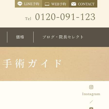
価格
ブログ・院長セレクト
療）
施術価格表
院長ブログ
化粧品価格表
コラム
ガ手術ガイド
Instagram