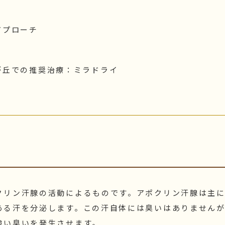
アプローチ
が丘での推奨治療：ミラドライ
クリン汗腺の活動によるものです。アポクリン汗腺は主
ある汗を分泌します。この汗自体には臭いはありません
強い臭いを発生させます。