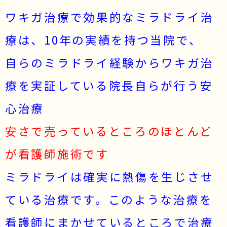
ワキガ治療で効果的なミラドライ治
施術価格表
化粧品価格表
療は、10年の実績を持つ当院で、
ブログ・院長セレクト
院長ブログ
自らのミラドライ経験からワキガ治
コラム
療を実証している院長自らが行う安
心治療
安さで売っているところのほとんど
が看護師施術です
ミラドライは確実に熱傷を生じさせ
ている治療です。このような治療を
看護師にまかせているところで治療