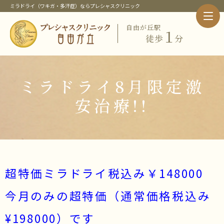
ミラドライ（ワキガ・多汗症）ならプレシャスクリニック
自由が丘駅
１
徒歩
分
ホーム
クリニック紹介
当クリニック概要・特徴
ミラドライ8月限定激
院長紹介
当クリニックの治療メニュー
安治療!!
ピックアップメニュー
ミラドライ（ワキガ・多汗症治療）
ワキガ治療
すそわきが
チチガ
超特価ミラドライ税込み￥148000
子供のミラドライ
HIFU（ソノクイーン）
今月のみの超特価（通常価格税込み
フェイスリフト
スレッドリフト
¥198000）です
価格