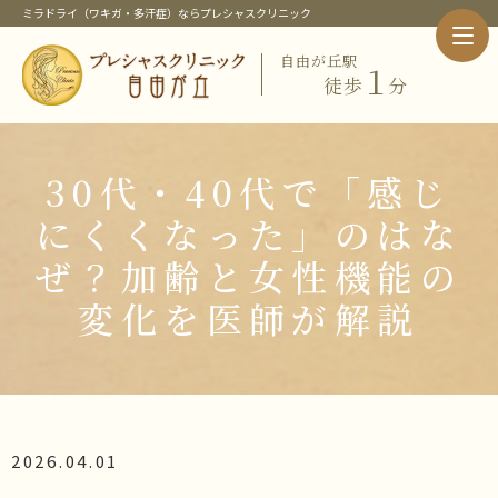
ミラドライ（ワキガ・多汗症）ならプレシャスクリニック
自由が丘駅
１
徒歩
分
ホーム
クリニック紹介
当クリニック概要・特徴
30代・40代で「感じ
院長紹介
当クリニックの治療メニュー
にくくなった」のはな
ピックアップメニュー
ぜ？加齢と女性機能の
ミラドライ（ワキガ・多汗症治療）
変化を医師が解説
ワキガ治療
すそわきが
チチガ
子供のミラドライ
HIFU（ソノクイーン）
フェイスリフト
2026.04.01
スレッドリフト
価格