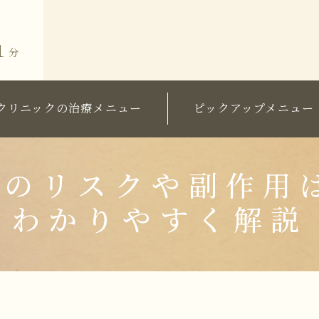
１
分
クリニックの治療メニュー
ピックアップメニュー
術価格表
粧品価格表
ミラドライ（ワキガ・多汗症治
グ・院長セレクト
ワキガ治療
のリスクや副作用
長ブログ
すそわきが
わかりやすく解説
ラム
チチガ
子供のミラドライ
HIFU（ソノクイーン）
フェイスリフト
スレッドリフト