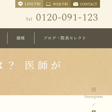
価格
ブログ・院長セレクト
療）
施術価格表
院長ブログ
化粧品価格表
コラム
は？ 医師が
Instagram