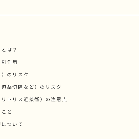
クとは？
・副作用
善）のリスク
ス包茎切除など）のリスク
クリトリス近接術）の注意点
なこと
療について