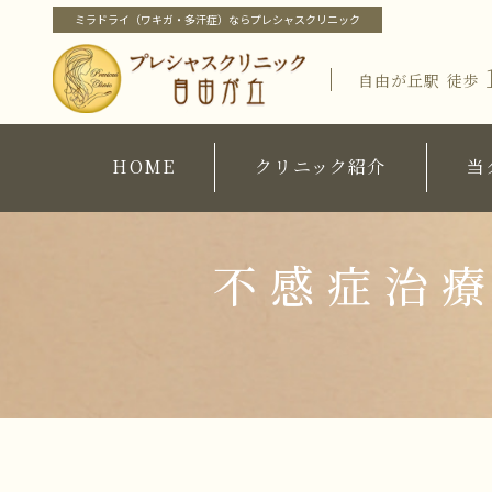
ミラドライ（ワキガ・多汗症）ならプレシャスクリニック
自由が丘駅
徒歩
ホーム
価格
クリニック紹介
HOME
クリニック紹介
当
施
当クリニック概要・特徴
化
当クリニック概要・特徴
ブロ
院長紹介
院長紹介
不感症治療
当クリニックの治療メニュー
院
ピックアップメニュー
コ
ミラドライ（ワキガ・多汗症治療）
ワキガ治療
すそわきが
チチガ