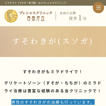
ミラドライ（ワキガ・多汗症）ならプレシャスクリニック
自由が丘駅
１
徒歩
分
ホーム
クリニック紹介
当クリニック概要・特徴
すそわきが(スソガ)
院長紹介
当クリニックの治療メニュー
ピックアップメニュー
ミラドライ（ワキガ・多汗症治療）
ワキガ治療
すそわきが
すそわきがもミラドライで！
チチガ
デリケートゾーン（すそが・ちちが）のミラド
子供のミラドライ
HIFU（ソノクイーン）
ライ治療は豊富な経験のある当クリニックで！
フェイスリフト
スレッドリフト
男性のすそわきがの治療も行っています。
価格