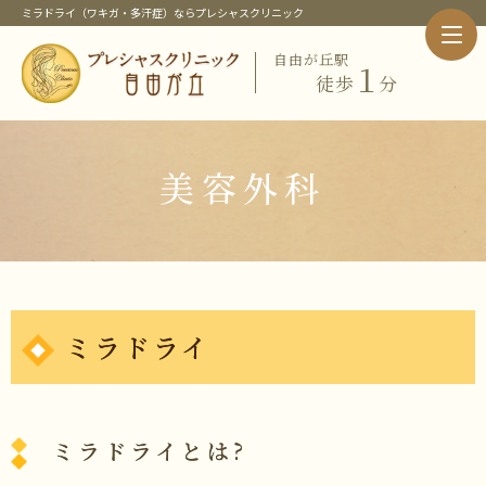
ミラドライ（ワキガ・多汗症）ならプレシャスクリニック
自由が丘駅
１
徒歩
分
ホーム
クリニック紹介
当クリニック概要・特徴
美容外科
院長紹介
当クリニックの治療メニュー
ピックアップメニュー
ミラドライ（ワキガ・多汗症治療）
ワキガ治療
すそわきが
ミラドライ
チチガ
子供のミラドライ
HIFU（ソノクイーン）
フェイスリフト
ミラドライとは?
スレッドリフト
価格