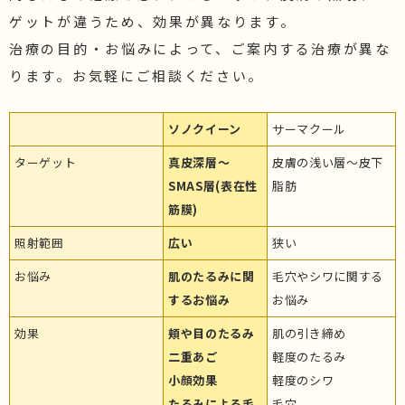
ゲットが違うため、効果が異なります。
治療の目的・お悩みによって、ご案内する治療が異な
ります。お気軽にご相談ください。
ソノクイーン
サーマクール
ターゲット
真皮深層～
皮膚の浅い層～皮下
SMAS層(表在性
脂肪
筋膜)
照射範囲
広い
狭い
お悩み
肌のたるみに関
毛穴やシワに関する
するお悩み
お悩み
効果
頬や目のたるみ
肌の引き締め
二重あご
軽度のたるみ
小顔効果
軽度のシワ
たるみによる毛
毛穴